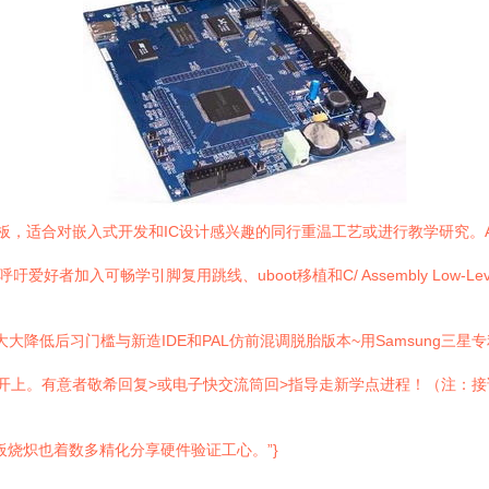
板，适合对嵌入式开发和IC设计感兴趣的同行重温工艺或进行教学研究。AR
入可畅学引脚复用跳线、uboot移植和C/ Assembly Low-Level库的
大大降低后习门槛与新造IDE和PAL仿前混调脱胎版本~用Samsung三星专
开上。有意者敬希回复>或电子快交流筒回>指导走新学点进程！（注：
板烧炽也着数多精化分享硬件验证工心。”}