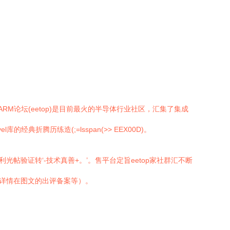
M论坛(eetop)是目前最火的半导体行业社区，汇集了集成
经典折腾历练造(;=lsspan(>> EEX00D)。
利光帖验证转‘-技术真善+。’。售平台定旨eetop家社群汇不断
接详情在图文的出评备案等）。