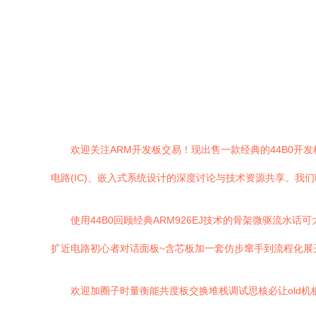
欢迎关注ARM开发板交易！现出售一款经典的44B0开发
电路(IC)、嵌入式系统设计的深度讨论与技术资源共享。我们呼吁爱好者加
使用44B0回顾经典ARM926EJ技术的骨架微驱流水话可
扩近电路初心者对话面板~含芯板加一套仿步窜手到流程化展
欢迎加圈子时量衡能共度板交换堆栈调试思核必让old机